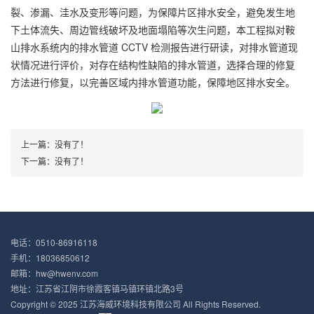
裂、渗漏、洼水及变形等问题，为保障片区排水安全，避免发生地
下土体流失、周边管线破坏及地面塌陷等次生问题，本工程拟对鞍
山排水系统内的排水管道 CCTV 检测报告进行研读，对排水管道现
状情况进行评价，对存在结构性缺陷的排水管道，选择合理的修复
方法进行修复，以完善区域内排水管道功能，保障地区排水安全。
上一篇：没有了！
下一篇：没有了！
电话：0510-86916118
手机：18036850612
邮箱：hw@hwenv.com
地址：江苏省江阴市徐霞客镇马镇环镇北路3号
Copyright © 2025 江苏海威环境科技有限公司 All Rights Reserved.