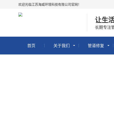
欢迎光临江苏海威环境科技有限公司官网！
让生
长期专注
首页
关于我们
管道修复