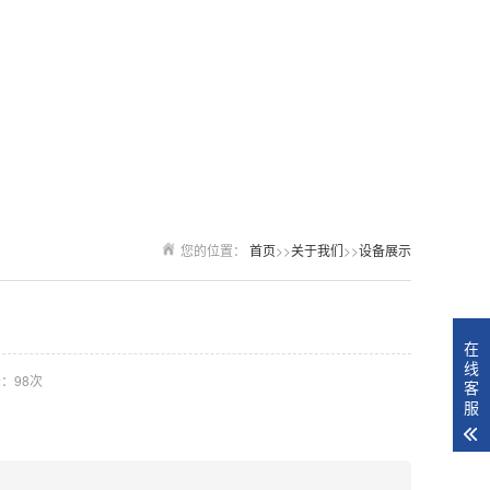
您的位置：
首页
>>
关于我们
>>
设备展示
在
线
：98次
客
服