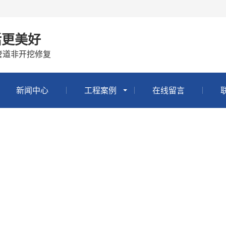
活更美好
管道非开挖修复
新闻中心
工程案例
在线留言