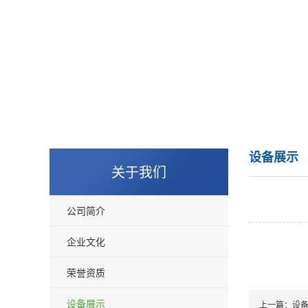
设备展示
关于我们
公司简介
企业文化
荣誉资质
设备展示
上一篇：
设