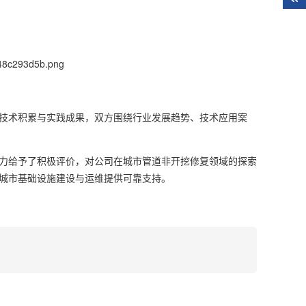
技术积累与实践成果，双方围绕行业发展趋势、技术应用案
力给予了积极评价，对公司在城市管道非开挖修复领域的探索
城市基础设施建设与运维提供可靠支持。