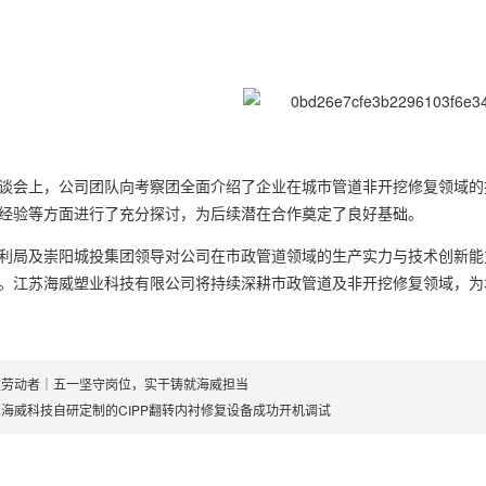
谈会上，公司团队向考察团全面介绍了企业在城市管道非开挖修复领域的
经验等方面进行了充分探讨，为后续潜在合作奠定了良好基础。
利局及崇阳城投集团领导对公司在市政管道领域的生产实力与技术创新能
。江苏海威塑业科技有限公司将持续深耕市政管道及非开挖修复领域，为
敬劳动者｜五一坚守岗位，实干铸就海威担当
海威科技自研定制的CIPP翻转内衬修复设备成功开机调试